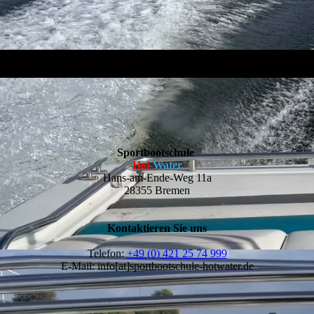
Sportbootschule
Hot
Water
Hans-am-Ende-Weg 11a
28355 Bremen
Kontaktieren Sie uns
Telefon:
+49 (0) 421 25 74 999
E-Mail: info[at]sportbootschule-hotwater.de