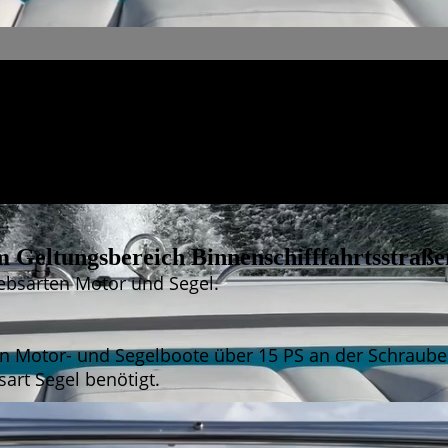
m Geltungsbereich Binnenschifffahrtsstra
iebsarten Motor und Segel.
 Motor- und Segelboote über 15 PS an der Schraube.
art Segel benötigt.