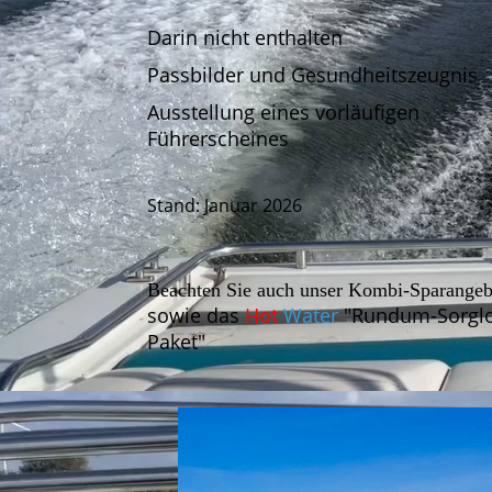
Darin nicht enthalten
Passbilder und Gesundheitszeugnis
Ausstellung eines vorläufigen
Führerscheines
Stand: Januar 2026
Beachten Sie auch unser Kombi-Sparangeb
sowie das
Hot
Water
"Rundum-Sorglo
Paket"