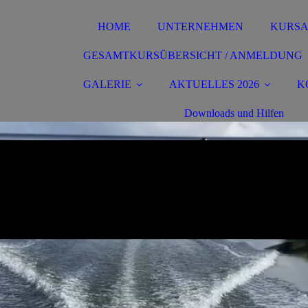
HOME
UNTERNEHMEN
KURS
GESAMTKURSÜBERSICHT / ANMELDUNG
GALERIE
AKTUELLES 2026
K
Downloads und Hilfen