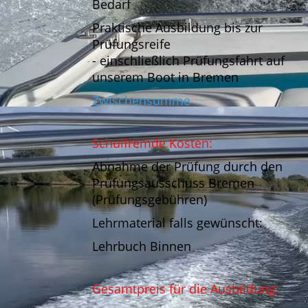
Bedarf
Praktische Ausbildung bis zur
Prüfungsreife
- einschließlich Prüfungsfahrt auf
unserem Boot in Bremen
Zwischensumme
Schulfremde Kosten:
Abnahme der Prüfung durch den
Prüfungsausschuss Bremen
(Prüfungsgebühren)
Lehrmaterial falls gewünscht:
Lehrbuch Binnen
Gesamtpreis für die Ausbildung: