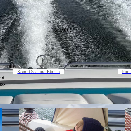
24,90 €
Kombi See und Binnen
Rund
ot
s-