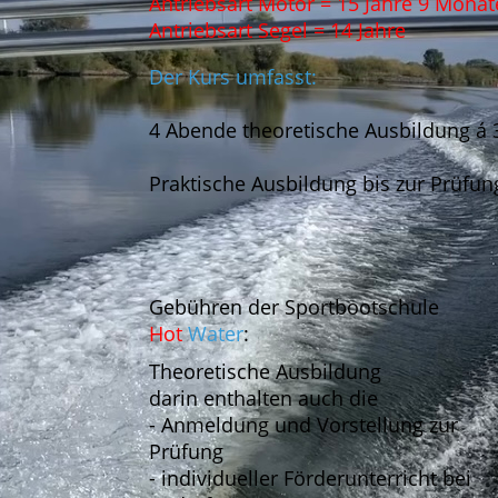
Antriebsart Motor = 15 Jahre 9 Monat
Antriebsart Segel = 14 Jahre
Der Kurs umfasst:
4 Abende theoretische Ausbildung á 
Praktische Ausbildung bis zur Prüfun
Gebühren der Sportbootschule
Hot
Water
:
Theoretische Ausbildung
darin enthalten auch die
- Anmeldung und Vorstellung zur
Prüfung
- individueller Förderunterricht bei