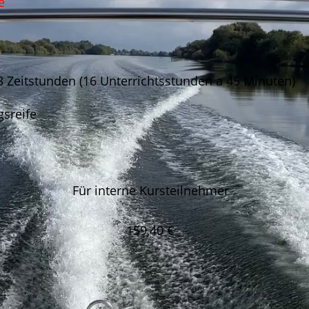
e
3 Zeitstunden (16 Unterrichtsstunden a 45 Minuten)
gsreife
Für interne Kursteilnehmer
159,40 €