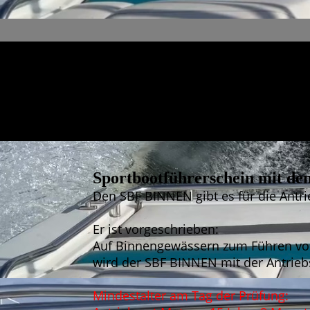
Sportbootführerschein mit de
Den SBF BINNEN gibt es für die Antr
Er ist vorgeschrieben:
Auf Binnengewässern zum Führen von
wird der SBF BINNEN mit der Antriebs
Mindestalter am Tag der Prüfung: