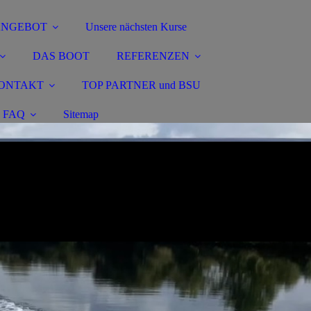
ANGEBOT
Unsere nächsten Kurse
DAS BOOT
REFERENZEN
ONTAKT
TOP PARTNER und BSU
FAQ
Sitemap