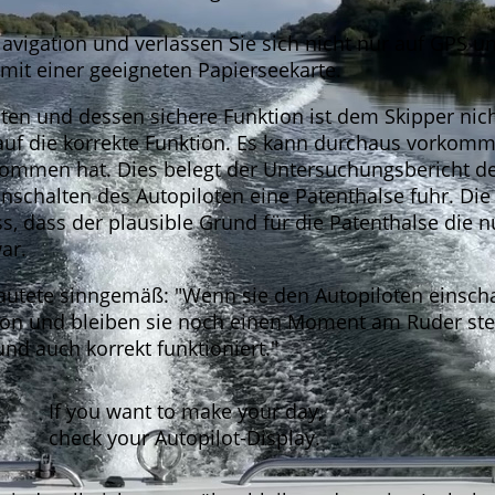
avigation und verlassen Sie sich nicht nur auf GPS u
 mit einer geeigneten Papierseekarte.
ten und dessen sichere Funktion ist dem Skipper nicht
uf die korrekte Funktion. Es kann durchaus vorkomm
mmen hat. Dies belegt der Untersuchungsbericht de
einschalten des Autopiloten eine Patenthalse fuhr. 
, dass der plausible Grund für die Patenthalse die n
ar.
autete sinngemäß: "Wenn sie den Autopiloten einscha
tion und bleiben sie noch einen Moment am Ruder ste
t und auch korrekt funktioniert."
If you want to make your day,
check your Autopilot-Display.