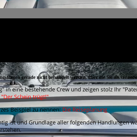
ungsfragen gerade nicht behandelt werden, über die Sie als verant
 in eine bestehende Crew und zeigen stolz Ihr "Paten
:
"Der Schein trügt!"
urzes Beispiel zu nennen:
Die Reiseplanung
htig ist und Grundlage aller folgenden Handlungen 
rstehen.