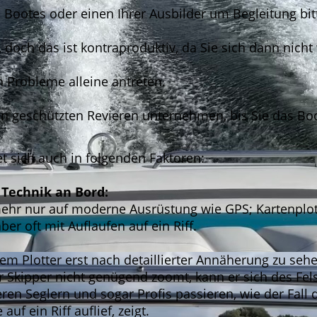
s Bootes oder einen Ihrer Ausbilder um Begleitung bit
, doch das ist kontraproduktiv, da Sie sich dann nich
n Probleme alleine antreten.
 in geschützten Revieren unternehmen, bis Sie das Bo
t sich auch in folgenden Faktoren:
 Technik an Bord:
mehr nur auf moderne Ausrüstung wie GPS; Kartenplott
ber oft mit Auflaufen auf ein Riff.
em Plotter erst nach detaillierter Annäherung zu seh
 Skipper nicht genügend zoomt, kann er sich des Fel
en Seglern und sogar Profis passieren, wie der Fall 
f ein Riff auflief, zeigt.