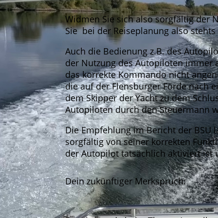
Widmen Sie sich also sorgfältig der N
Sie bei der Reiseplanung also stehts
Auch die Bedienung z.B. des Autopilo
der Nutzung des Autopiloten immer a
das korrekte Kommando nicht angeno
die auf der Flensburger Förde nach 
dem Skipper der Yacht zu dem Schluss
Autopiloten durch den Steuermann w
Die Empfehlung im Bericht der BSU l
sorgfältig von seiner korrekten Funk
der Autopilot tatsächlich aktiviert is
Dein zukünftiger Merkspruch: