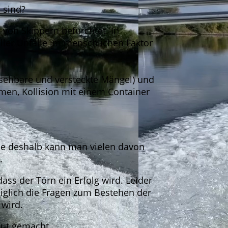
n sind?
 von Skippern befürchtet. In
aller Unfälle im menschlichen Faktor
rsehbare und versteckte Mängel) und
men, Kollision mit einem Container
ade deshalb kann man vielen davon
.
ass der Törn ein Erfolg wird. Leider
diglich die Fragen zum Bestehen der
 wird.
aut gemacht.