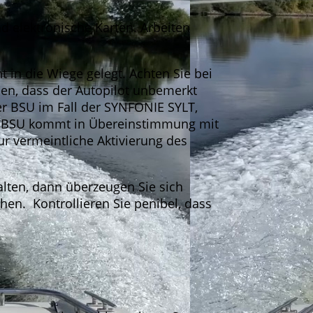
nd elektronische Karten. Arbeiten
 in die Wiege gelegt. Achten Sie bei
en, dass der Autopilot unbemerkt
r BSU im Fall der SYNFONIE SYLT,
Die BSU kommt in Übereinstimmung mit
ur vermeintliche Aktivierung des
lten, dann überzeugen Sie sich
hen. Kontrollieren Sie penibel, dass