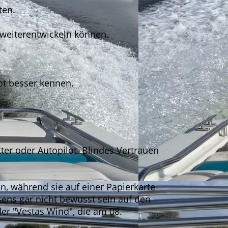
ten.
t weiterentwickeln können.
ot besser kennen.
er oder Autopilot. Blindes Vertrauen
en, während sie auf einer Papierkarte
sens gar nicht bewusst sein auf den
der "Vestas Wind", die am 08.