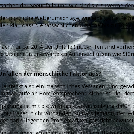
rsachen der Seeunfälle und wie sind sie zu vermeide
der plötzliche Wetterumschläge, wie eine ganze Reihe
ien klar, dass die tatsächlichen Ursache bis zu 78 % 
ach nur ca. 20 % der Unfälle (inbegriffen sind vorhe
hre Ursache in unerwarteten Außeneinflüssen wie Stür
 Unfällen der menschliche Faktor aus?
älle steckt also ein menschliches Versagen. Und ger
gsabläufe an Bord entsprechend sicher strukturiert
planung ist mit die wichtigste Voraussetzung dafür, d
fungsfragen nicht vorhanden, so dass jemand, der le
 der darin liegenden Problematiken gar nicht bewusst
Sie zumindest grundsätzlich mit diesem Thema vertr