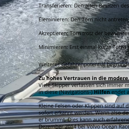
Transferieren: Den alten Besitzen de
Eleminieren: Den Törn nicht antreten
Akzeptieren: Törn trotz der bewusste
Minimieren: Erst einmal kurze Törns
Weiteres Gefahrenpotential begründe
Zu hohes Vertrauen in die modere
Viele Skipper verlassen sich immer 
in diese (Navigations-)
Hilfen
endet a
Kleine Felsen oder Klippen sind auf d
sofort erkannt werden. Wenn also der
er brummt. Dies kann auch erfahrener
Dezember 2014 bei Volvo Ocean Race au