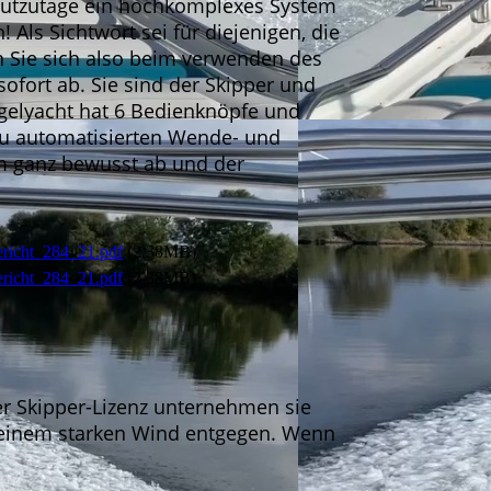
 heutzutage ein hochkomplexes System
Als Sichtwort sei für diejenigen, die
 Sie sich also beim verwenden des
sofort ab. Sie sind der Skipper und
Segelyacht hat 6 Bedienknöpfe und
 zu automatisierten Wende- und
m ganz bewusst ab und der
richt_284_21.pdf
(2.38MB)
richt_284_21.pdf
(2.38MB)
er Skipper-Lizenz unternehmen sie
ln einem starken Wind entgegen. Wenn