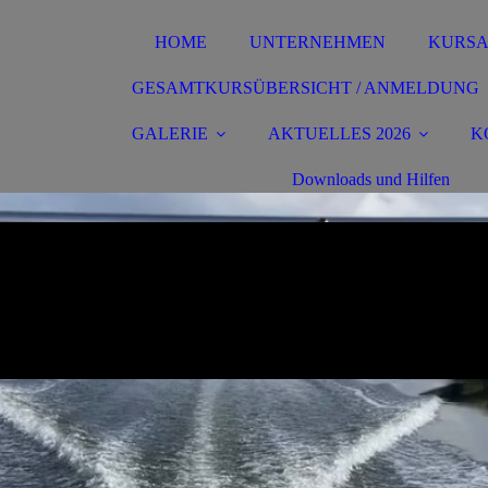
HOME
UNTERNEHMEN
KURS
GESAMTKURSÜBERSICHT / ANMELDUNG
GALERIE
AKTUELLES 2026
K
Downloads und Hilfen