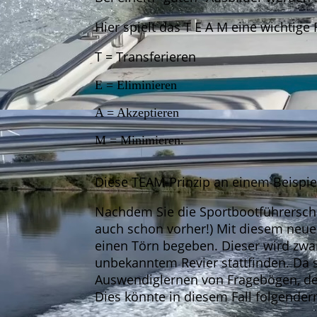
Hier spielt das T E A M eine wichtige
T = Transferieren
E = Eliminieren
A = Akzeptieren
M = Minimieren.
Diese TEAM-Prinzip an einem Beispiel 
Nachdem Sie die Sportbootführersche
auch schon vorher!) Mit diesem neue
einen Törn begeben. Dieser wird zwa
unbekanntem Revier stattfinden. Da s
Auswendiglernen von Fragebögen, de
Dies könnte in diesem Fall folgend