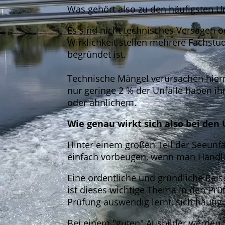
Was gehört also zu den häufigsten U
Es sind nicht technisches Versagen o
Wirklichkeit stellen mehrere Fachstud
begründet ist.
Technische Mängel verursachen hiern
nur geringe 2 % der Unfälle haben i
oder ähnlichem.
Wie genau wirkt sich also bei den
Hinter einem großen Teil der Seeunf
einfach vorbeugen, wenn man Handlun
Eine ordentliche und gründliche Reise
ist dieses wichtige Thema in den Prü
Prüfung auswendig lernt, sich häufig
Bei einem "guten" Ausbilder werden 