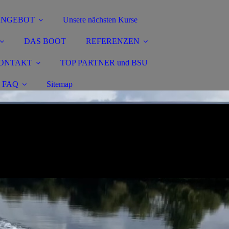
ANGEBOT
Unsere nächsten Kurse
DAS BOOT
REFERENZEN
ONTAKT
TOP PARTNER und BSU
FAQ
Sitemap