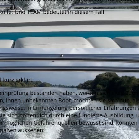
 Rolle: Und TEAM bedeutet in diesem Fall
kurz erklärt:
inprüfung bestanden haben, werden sich viele auch 
n, ihnen unbekannten Boot, möchten sie sich nun, al
ngsweise, in Ermangelung persönlicher Erfahrungen 
ie sich hoffentlich durch eine fundierte Ausbildung, 
r möglichen Gefahrenquellen bewusst sind, könnte
ermaßen aussehen: