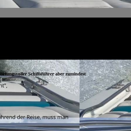
wortungsvoller Schiffsführer aber zumindest
t",
während der Reise, muss man