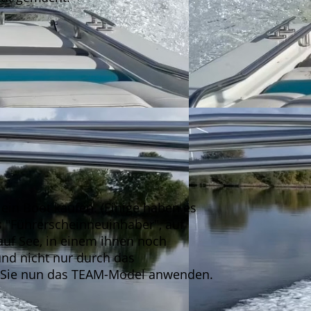
ein Boot kaufen. (Einige haben es
s "Führerscheinneuinhaber", auf
auf See, in einem ihnen noch
und nicht nur durch das
n Sie nun das TEAM-Model anwenden.