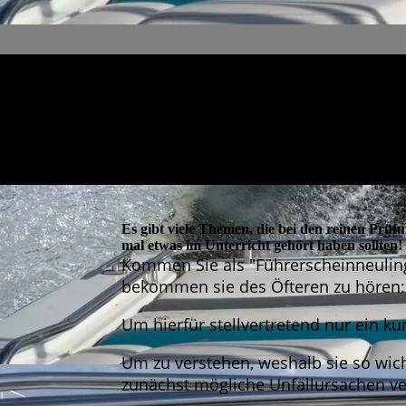
Es gibt viele Themen, die bei den reinen Prüf
mal etwas im Unterricht gehört haben sollten!
Kommen Sie als "Führerscheinneuling"
bekommen sie des Öfteren zu hören
Um hierfür stellvertretend nur ein k
Um zu verstehen, weshalb sie so wic
zunächst mögliche Unfallursachen ve