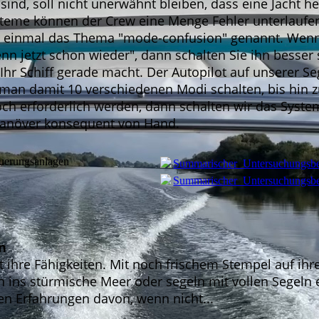
sind, soll nicht unerwähnt bleiben, dass eine Jacht
steme können der Crew eine Menge Fehler unterlaufen! 
ur einmal das Thema "mode-confusion" genannt. Wenn
n jetzt schon wieder", dann schalten Sie ihn besser 
 Ihr Schiff gerade macht. Der Autopilot auf unserer 
n man damit 10 verschiedenen Modi schalten, bis hin
h erforderlich werden, dann schalten wir das Syste
Manöver konsequent von Hand.
uerungsanlagen
Summarischer_Untersuchungsbe
Summarischer_Untersuchungsbe
n
 ihre Fähigkeiten. Mit noch frischem Stempel auf ihr
ich ins stürmische Meer oder segeln mit vollen Sege
en Erfahrungen davon, wenn nicht...