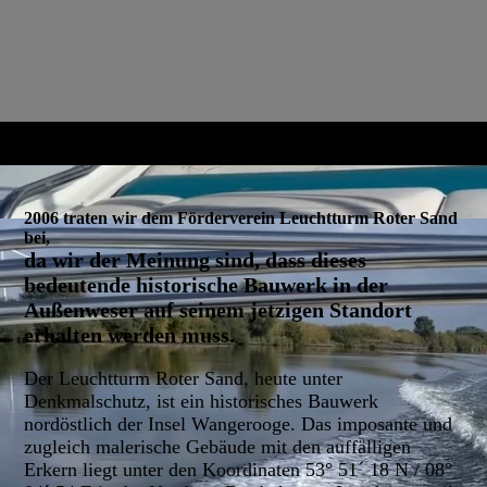
2006 traten wir dem Förderverein Leuchtturm Roter Sand
bei,
da wir der Meinung sind, dass dieses
bedeutende historische Bauwerk in der
Außenweser auf seinem jetzigen Standort
erhalten werden muss.
Der Leuchtturm Roter Sand, heute unter
Denkmalschutz, ist ein historisches Bauwerk
nordöstlich der Insel Wangerooge. Das imposante und
zugleich malerische Gebäude mit den auffälligen
Erkern liegt unter den Koordinaten 53° 51´ 18 N / 08°