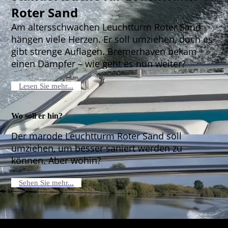
Roter Sand
Am altersschwachen Leuchtturm Roter Sand
hängen viele Herzen. Er soll umziehen, doch es
gibt strenge Auflagen. Bremerhaven bekam
einen Dämpfer – wie geht es nun weiter?
Lesen Sie mehr...
Wo soll er hin?
Der marode Leuchtturm Roter Sand soll
umziehen, um besser saniert werden zu
können. Aber wohin?
Sehen Sie mehr...