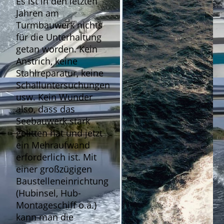
Es ist in den letzten
Jahren am
Turmbauwerk nichts
für die Unterhaltung
getan worden. Kein
Anstrich, keine
Stahlreparatur, keine
Schalluntersuchungen
usw. Kein Wunder
also, dass das
Seebauwerk stark
gelitten hat und jetzt
ein Mehraufwand
erforderlich ist. Mit
einer großzügigen
Baustelleneinrichtung
(Hubinsel, Hub-
Montageschiff o.ä.)
kann man die