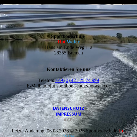
Sportbootschule
Hot
Water
Hans-am-Ende-Weg 11a
28355 Bremen
Kontaktieren Sie uns
Telefon:
+49 (0) 421 25 74 999
E-Mail: info[at]sportbootschule-hotwater.de
DATEN­SCHUTZ
IMPRESSUM
AGBs
Letzte Änderung: 06.08.2026 © 2026 Sportbootschule
Hot
Water