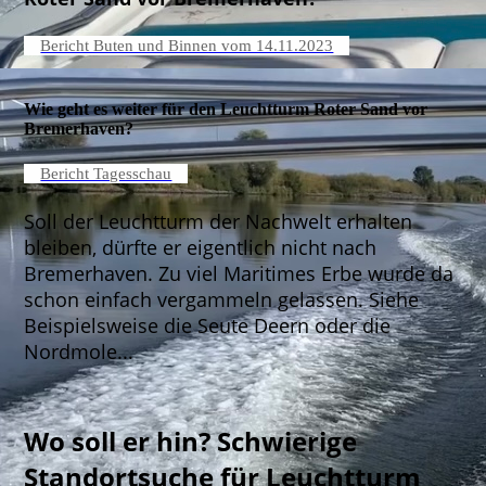
Bericht Buten und Binnen vom 14.11.2023
Wie geht es weiter für den Leuchtturm Roter Sand vor
Bremerhaven?
Bericht Tagesschau
Soll der Leuchtturm der Nachwelt erhalten
bleiben, dürfte er eigentlich nicht nach
Bremerhaven. Zu viel Maritimes Erbe wurde da
schon einfach vergammeln gelassen. Siehe
Beispielsweise die Seute Deern oder die
Nordmole...
Wo soll er hin? Schwierige
Standortsuche für Leuchtturm