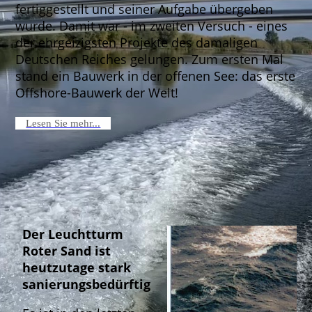
fertiggestellt und seiner Aufgabe übergeben
wurde. Damit war - im zweiten Versuch - eines
der ehrgeizigsten Projekte des damaligen
Deutschen Reiches gelungen. Zum ersten Mal
stand ein Bauwerk in der offenen See: das erste
Offshore-Bauwerk der Welt!
Lesen Sie mehr...
Der Leuchtturm
Roter Sand ist
heutzutage stark
sanierungsbedürftig