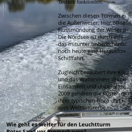
Technik funktioniert.
Zwischen diesen Türmen erstr
die Außenweser. Hier öffnet s
Flussmündung der Weser in d
Die Nordsee ist durch ihre Un
das mitunter unberechenbare
noch heute eine Herausforder
Schifffahrt.
Zugleich bezaubert ihre Küst
und das Wattenmeer durch Wei
Einsamkeit und unberührte Na
2009 gehören die Küsten der
ihrer typischen Flora und Fa
zum Weltnaturerbe.
Wie geht es weiter für den Leuchtturm
Roter Sand vor Bremerhaven?