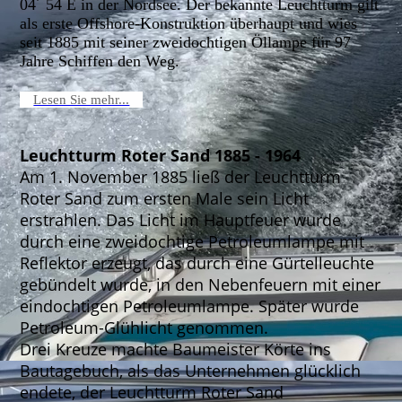
04´ 54 E in der Nordsee. Der bekannte Leuchtturm gilt
als erste Offshore-Konstruktion überhaupt und wies
seit 1885 mit seiner zweidochtigen Öllampe für 97
Jahre Schiffen den Weg.
Lesen Sie mehr...
Leuchtturm Roter Sand 1885 - 1964
Am 1. November 1885 ließ der Leuchtturm
Roter Sand zum ersten Male sein Licht
erstrahlen. Das Licht im Hauptfeuer wurde
durch eine zweidochtige Petroleumlampe mit
Reflektor erzeugt, das durch eine Gürtelleuchte
gebündelt wurde, in den Nebenfeuern mit einer
eindochtigen Petroleumlampe. Später wurde
Petroleum-Glühlicht genommen.
Drei Kreuze machte Baumeister Körte ins
Bautagebuch, als das Unternehmen glücklich
endete, der Leuchtturm Roter Sand