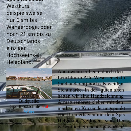
Westkurs
beispielsweise
nur 6 sm bis
Wangerooge, oder
noch 21 sm bis zu
Deutschlands
einziger
Hochseeinsel
Helgoland.
Auch wenn er heute durch den m
Leuchtturm Alte Weser ersetzt ist,
(und anderen) noch als weithin de
Sichtmarke. In der "guten alten Z
hatten wir eine Handzeichnung a
Bildquelle:
Armaturenbrett kleben mit den Ku
Sportbootschule
Hot
markanten Kursänderungspunkten
Water
von Bremerhaven mit dem Speedb
Helgoland "geflogen" sind. Heute 
wesentlich einfacher geworden, w