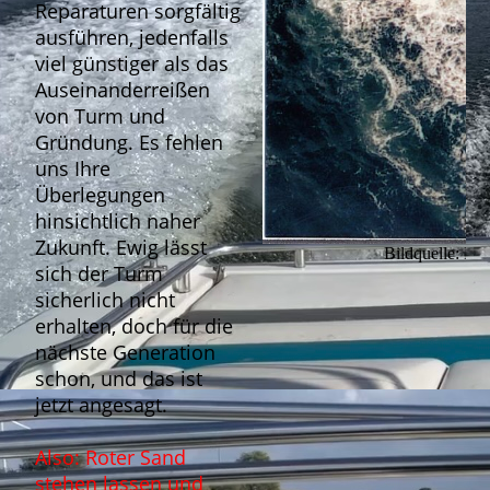
Reparaturen sorgfältig
ausführen, jedenfalls
viel günstiger als das
Auseinanderreißen
von Turm und
Gründung. Es fehlen
uns Ihre
Überlegungen
hinsichtlich naher
Zukunft. Ewig lässt
Bildquelle: Fö
sich der Turm
sicherlich nicht
erhalten, doch für die
nächste Generation
schon, und das ist
jetzt angesagt.
Also: Roter Sand
stehen lassen und