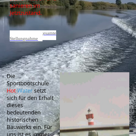
sanieren im
Jetztzustand.
Lesen Sie die gesamte
Stellungnahme
Die
Sportbootschule
Hot
Water
setzt
sich für den Erhalt
dieses
bedeutenden
historischen
Bauwerks ein.
Für
uns ist es immer