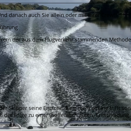
nd danach auch Sie allein oder mit ihrer Crew!
wführung
nderem der aus dem Flugverkehr stammenden Metho
er Skipper seine Entscheidung nicht alleine trifft so
 der Folge zu einer (hoffentlich guten) Entscheidung 