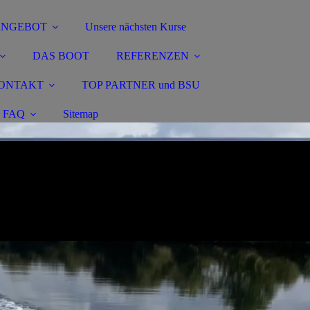
ANGEBOT
Unsere nächsten Kurse
DAS BOOT
REFERENZEN
ONTAKT
TOP PARTNER und BSU
FAQ
Sitemap