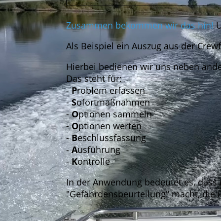
Zusammen bekommen wir das hin!
U
Als Beispiel ein Auszug aus der Cre
Hierbei bedienen wir uns neben a
Das steht für:
-
P
roblem erfassen
-
S
ofortmaßnahmen
-
O
ptionen sammeln
-
O
ptionen werten
-
B
eschlussfassung
-
A
usführung
-
K
ontrolle
In der Anwendung bedeutet es, dass d
"Gefährdensbeurteilung" macht, die in