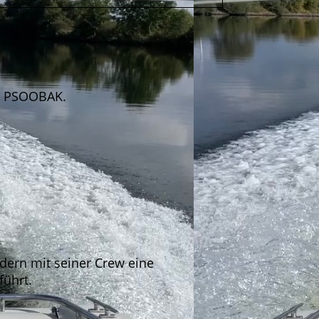
de PSOOBAK.
ndern mit seiner Crew eine
führt.