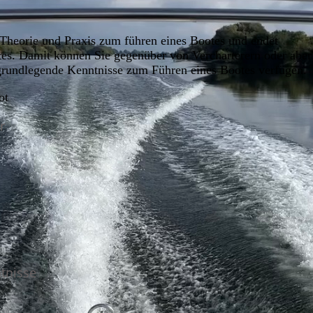
 Theorie und Praxis zum führen eines Bootes und endet
tes. Damit können Sie gegenüber von Vercharterern oder abe
 grundlegende Kenntnisse zum Führen eines Bootes verfügen.
oot
r
ntnisse