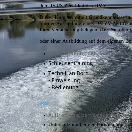
dem 15 PS Zertifikat des DMY
Dieser Kurs vermittelt Grundkenntnisse in
mit der Ausstellung eines DMYV-Zertifika
Ihrer Versicherung belegen, dass Sie über
oder einer Ausbildung auf dem eigenen B
Praxisschulung der Hafenmanöve
Schleusentraining
Technik an Bord
- Einweisung
- Bedienung
oder
Auffrischung der Navigationsken
Unterstützung bei der Törnplanung