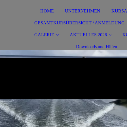
HOME
UNTERNEHMEN
KURS
GESAMTKURSÜBERSICHT / ANMELDUNG
GALERIE
AKTUELLES 2026
K
Downloads und Hilfen