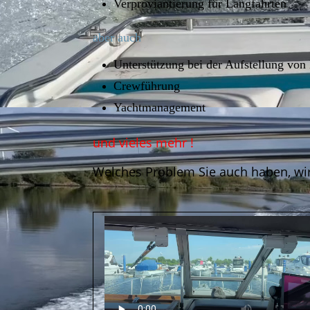
Verproviantierung für Langfahrten
aber auch
Unterstützung bei der Aufstellung von 
Crewführung
Yachtmanagement
und vieles mehr !
Welches Problem Sie auch haben, wi